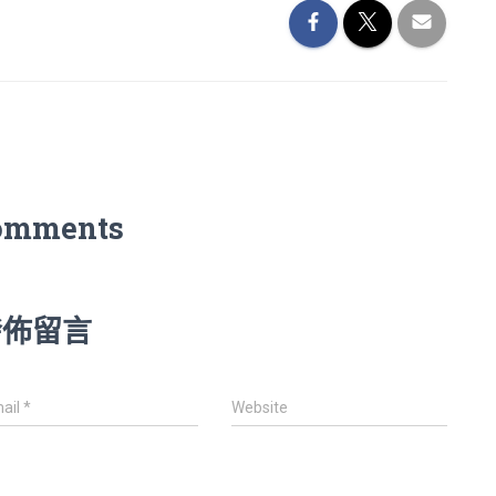
omments
發佈留言
ail
*
Website