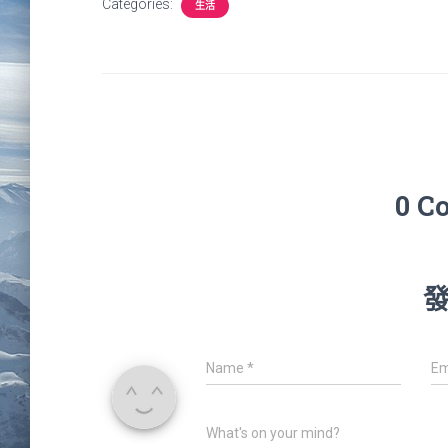
Categories:
生活
0 C
Name
*
Em
What's on your mind?