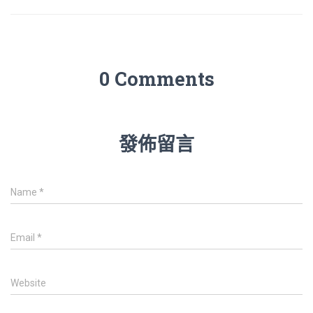
0 Comments
發佈留言
Name
*
Email
*
Website