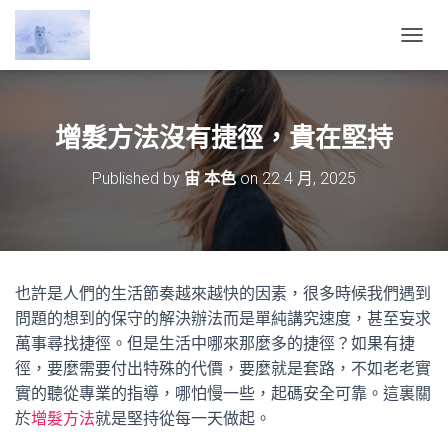
T
O
G
G
L
增髮方法沒有捷徑，貴在堅持
E
N
Published by
宙 本色
on
22 4 月, 2025
A
V
I
G
A
T
也許是人們的生活節奏越來越快的因素，很多時候我們遇到
I
O
問題的想到的保守的解決辦法而是單純講究速度，甚至妄求
N
萬事尋找捷徑。但是生活中哪來那麼多的捷徑？如果有捷
徑，要麼需要付出特殊的代價，要麼就是套路，不如老老實
實的聽從專業的指導，哪怕慢一些，起碼安全可靠。這裏關
於
增髮方法
就是堅持從每一天做起。