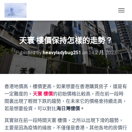
T
O
G
G
L
天寰 樓價保持怎樣的走勢？
E
N
Published by
heavyladybug251
on
14 2 月, 2023
A
V
I
G
A
T
香港地價高，樓價更高，如果想要在香港購買房子，還是有
I
O
一定難度的。
天寰 樓價
的初始價格比較高，而在前一段時
N
間裏出現了輕微下跌的趨勢，在未來它的價格會持續走高，
若是想要投資，可以對比
海日灣樓價。
其實就在前一段時間天寰 樓價，之所以出現下滑的趨勢，
主要是因為疫情的緣故，不僅僅是香港，其他各地的房價行