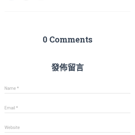
0 Comments
發佈留言
Name
*
Email
*
Website