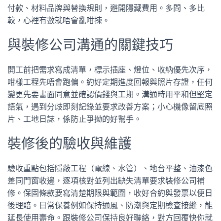
付款、材料品牌與替換規則，避開隱藏費用。多問、多比
較，心裡有數就唔會亂咁揀。
與裝修公司溝通的關鍵技巧
開工前把需求寫成清單，標示插座、燈位、收納優先次序，
咁樣工程先唔會跑偏。約好定期進度回報與照片存證，任何
變更先要書面同意並確認價錢與工期。溝通時用平和但堅定
語氣，遇到分歧即刻記錄並要求改善方案；小心機像留底照
片、工地日誌，係防止爭拗的好幫手。
裝修後的驗收與維護
驗收重點包括隱蔽工程（電線、水管）、地台平整、油漆色
差同門窗收邊，逐項核對並列出缺失清單要求裝修公司補
修。保固條款要寫清楚期限與範圍，收好合約與發票以便日
後理賠。日常保養例如保持通風、防潮與定期檢查接縫，能
延長使用壽命。跟裝修公司保持良好聯絡，對方回覆快你就