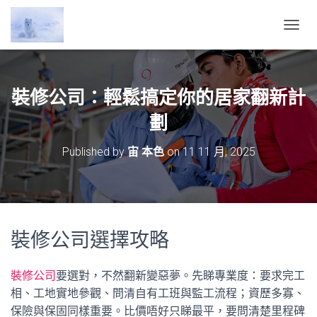
T
O
G
G
L
裝修公司：輕鬆搞定你的居家翻新計
E
N
劃
A
V
Published by
宙 本色
on
11 11 月, 2025
I
G
A
T
I
O
裝修公司選擇攻略
N
裝修公司
要選對，不然翻新變惡夢。先睇專業度：要求完工
相、工地實地參觀、問清自有工班與監工流程；資歷多寡、
保險與保固同樣重要。比價唔好只睇最平，要問清楚里程碑